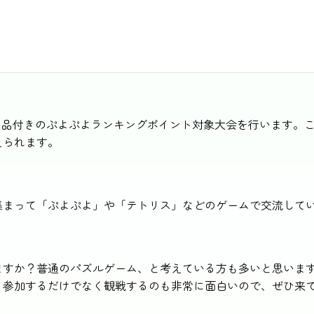
0:00~17:00
開催形態：ゲーム・参加型
開催場所：
賞品付きのぷよぷよランキングポイント対象大会を行います。
えられます。
集まって「ぷよぷよ」や「テトリス」などのゲームで交流して
ますか？普通のパズルゲーム、と考えている方も多いと思いま
。参加するだけでなく観戦するのも非常に面白いので、ぜひ来