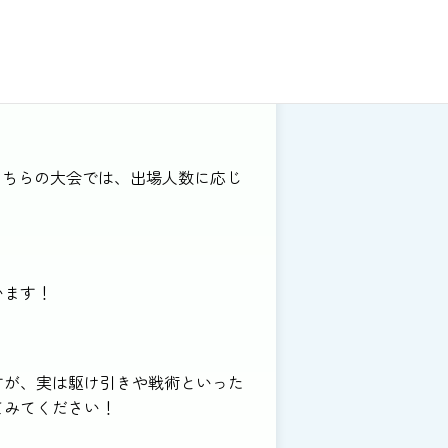
845教室
こちらの大会では、出場人数に応じ
います！
すが、実は駆け引きや戦術といった
てみてください！