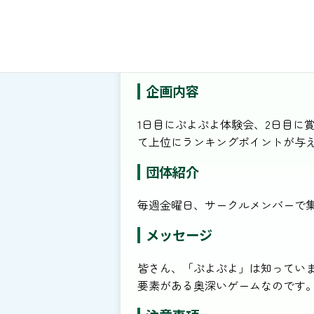
開催日：11/22（土）、23（日）両日1
企画内容
1日目にぷよぷよ体験会、2日目に
て上位にランキングポイントが与
団体紹介
毎週金曜日、サークルメンバーで
メッセージ
皆さん、「ぷよぷよ」は知ってい
要素がある奥深いゲームなのです