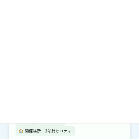
開催日：11/22（土）、23（日）両日10:00~16:30
開催形態：食品販売
開催場所：3号館ピロティ